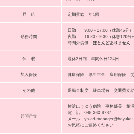
昇 給
定期昇給 年1回
日勤 9:00～17:00（休憩45分）
勤務時間
夜勤 16:30～9:30（休憩120分
時間外労働
ほとんどありません
休 暇
週休2日制 年間休日124日
加入保険
健康保険 厚生年金 雇用保険 労
その他
退職金制度 駐車場有 交通費支
横浜ほうゆう病院 事務部長 相
電 話 045‐360-8787
お問合せ
メール yh-ad‐manager@hoyukai.
お気軽にご連絡ください