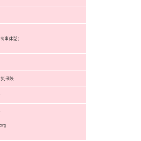
+食事休憩）
災保険
給
澤
org