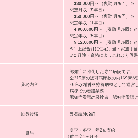
330,000円 ~
（夜勤 月/6回）※
想定月収（5年目）
350,000円 ~
（夜勤 月/6回）※
想定年収（1年目）
4,800,000円 ~
（夜勤 月/6回）※
想定年収（5年目）
5,120,000円 ~
（夜勤 月/6回）※
※1 上記合計に住宅手当・家族手
※2 経験・資格によりこれより優
認知症に特化した専門病院です。
全215床の認可病床数の内169床
業務内容
46床が精神科療養病棟として運営
病棟での看護業務
認知症看護の経験者、認知症看護に
応募資格
要看護師免許
夏季・冬季 年2回支給
賞与
（前年度4ヶ月分）