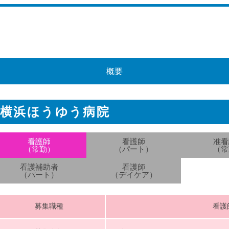
概要
横浜ほうゆう病院
看護師
看護師
准看
（常勤）
（パート）
（常
看護補助者
看護師
（パート）
（デイケア）
募集職種
看護